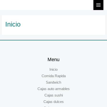
Ir
MAI
al
MEN
contenido
Inicio
Menu
Inicio
Comida Rapida
Sandwich
Cajas auto armables
Cajas sushi
Cajas dulces