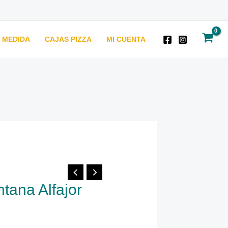
U MEDIDA
CAJAS PIZZA
MI CUENTA
tana Alfajor