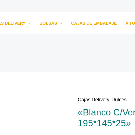
S DELIVERY
BOLSAS
CAJAS DE EMBALAJE
A T
Cajas Delivery
,
Dulces
"Blanco
«Blanco C/Ven
C/Ventana
Alfajor
195*145*25»
195*145*25"