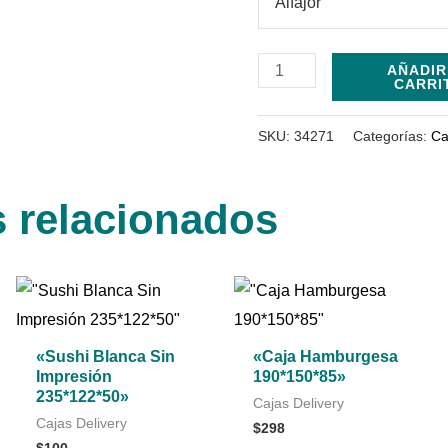
Alfajor
AÑADIR
CARRI
SKU:
34271
Categorías:
Ca
 relacionados
«Sushi Blanca Sin
«Caja Hamburgesa
Impresión
190*150*85»
235*122*50»
Cajas Delivery
Cajas Delivery
$
298
$
100