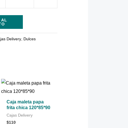
 AL
TO
jas Delivery
,
Dulces
Caja maleta papa
frita chica 120*85*90
Cajas Delivery
$
110